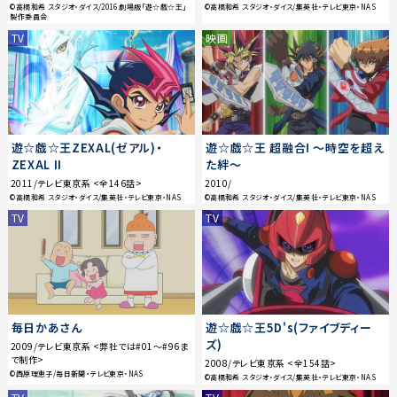
©高橋和希 スタジオ・ダイス/2016 劇場版「遊☆戯☆王」
©高橋和希 スタジオ・ダイス/集英社・テレビ東京・NAS
製作委員会
TV
映画
遊☆戯☆王ZEXAL(ゼアル)・
遊☆戯☆王 超融合! 〜時空を超え
ZEXAL II
た絆〜
2011/テレビ東京系 <全146話>
2010/
©高橋和希 スタジオ・ダイス/集英社・テレビ東京・NAS
©高橋和希 スタジオ・ダイス/集英社・テレビ東京・NAS
TV
TV
毎日かあさん
遊☆戯☆王5D's(ファイブディー
ズ)
2009/テレビ東京系 <弊社では#01〜#96ま
で制作>
2008/テレビ東京系 <全154話>
©西原理恵子/毎日新聞・テレビ東京・NAS
©高橋和希 スタジオ・ダイス/集英社・テレビ東京・NAS