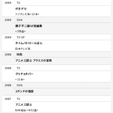
1989
TV
がきデカ
フジテレビ系<22本>
1989
OVA
藤子不二雄SF短編集
<3作品>
1989
TV-SP
タイムパトロールぼん
日本テレビ系
1988
映画
アニメ三銃士 アラミスの冒険
1988
TV
グゥチョキパー
<15本>
1988
OVA
1ポンドの福音
1987
TV
アニメ三銃士
NHK総合<全52話>