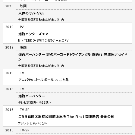
2020
映画
人体のサバイバル
全国東映系「東映まんがまつり」内
2019
PV
爆釣ハンターズ・PV
NINTENDO-SWITCH用ゲームのPV
2019
映画
爆釣バーハンター 謎のバーコードトライアングル 爆釣れ!神海魚ポセイド
ン
全国東映系「東映まんがまつり」内
2019
TV
アニパラ4 ゴールボール × こち亀
2018
TV
爆釣バーハンター
テレビ東京系<全25話>
2016
TV-SP
こちら葛飾区亀有公園前派出所 The Final 両津勘吉 最後の日
フジテレビ系<45分>
2015
TV-SP