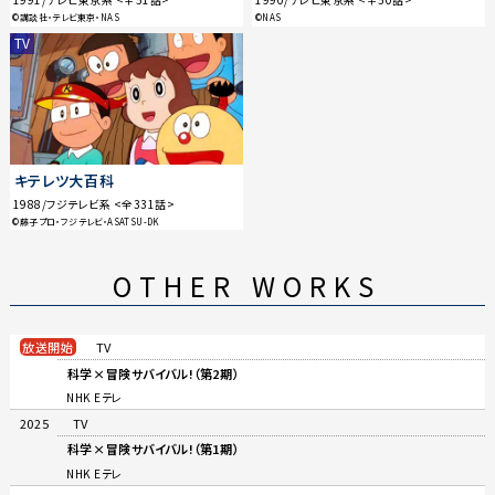
©講談社・テレビ東京・NAS
©NAS
TV
キテレツ大百科
1988/フジテレビ系 <全331話>
©藤子プロ・フジテレビ・ASATSU-DK
OTHER WORKS
放送開始
TV
科学×冒険サバイバル!（第2期）
NHK Eテレ
2025
TV
科学×冒険サバイバル!（第1期）
NHK Eテレ