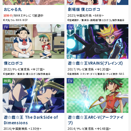
おじゃる丸
劇場版 僕とロボコ
放映中
/NHK Eテレにて放送中
2025/全国松竹系 <64分>
©犬丸りん・NHK・NEP
©宮崎周平／集英社・劇場版「僕とロボコ」製作委員会
TV
TV
僕とロボコ
遊☆戯☆王VRAINS(ブレインズ)
2022/テレビ東京系 <全27話>
2017/テレビ東京系 <全120話>
©宮崎周平／集英社・僕とロボコ製作委員会
©高橋和希 スタジオ・ダイス/集英社・テレビ東京・NAS
映画
TV
遊☆戯☆王 The DarkSide of
遊☆戯☆王ARC-V(アークファイ
Dimensions
ブ)
2016/全国東映系 <130分>
2014/テレビ東京系 <全148話>