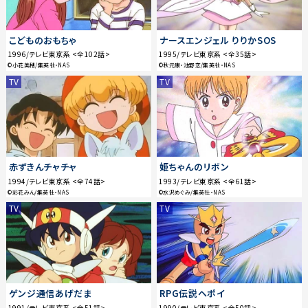
こどものおもちゃ
ナースエンジェル りりかSOS
1996/テレビ東京系 <全102話>
1995/テレビ東京系 <全35話>
©小花美穂/集英社・NAS
©秋元康・池野恋/集英社・NAS
TV
TV
赤ずきんチャチャ
姫ちゃんのリボン
1994/テレビ東京系 <全74話>
1993/テレビ東京系 <全61話>
©彩花みん/集英社・NAS
©水沢めぐみ/集英社・NAS
TV
TV
ゲンジ通信あげだま
RPG伝説ヘポイ
1991/テレビ東京系 <全51話>
1990/テレビ東京系 <全50話>