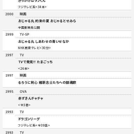
きっかけはラフくん
フジテレビ系<34本>
2000
映画
おじゃる丸 約束の夏 おじゃるとせみら
全国東映系公開
1999
TV-SP
おじゃる丸 しあわせの青いせなか
NHK教育テレビ<30分>
1997
TV
TVで発見!! たまごっち
<26本>
1997
映画
るろうに剣心 維新志士たちへの鎮魂歌
1995
OVA
赤ずきんチャチャ
<全3巻>
1993
TV
ドラゴンリーグ
フジテレビ系<全39話>
1993
TV