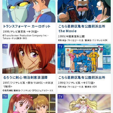
トランスフォーマー カーロボット
こちら葛飾区亀有公園前派出所
the Movie
1999/テレビ東京系 <全39話>
©Transformer Production Company Inc.・
1999/全国東宝系公開
Takara・テレビ東京・NAS
©秋本治・アトリエびーだま／集英社・フジテレビ・ADK
TV
TV
るろうに剣心 明治剣客浪漫譚
こちら葛飾区亀有公園前派出所
1997/フジテレビ系 <弊社では#01〜#66ま
1996/フジテレビ系 <全373話>
で制作>
©秋本治・アトリエびーだま／集英社・ADK
©和月伸宏/集英社・フジテレビ・SPEビジュアルワークス
TV
TV