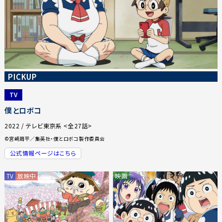
PICKUP
TV
僕とロボコ
2022 / テレビ東京系 <全27話>
©宮崎周平／集英社・僕とロボコ製作委員会
公式情報ページはこちら
TV
放映中
映画