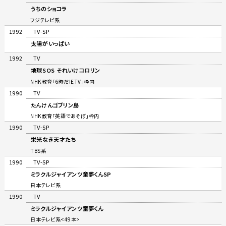
うちのショコラ
フジテレビ系
1992
TV-SP
太陽がいっぱい
1992
TV
地球SOS それいけコロリン
NHK教育「6時だ!ETV」枠内
1990
TV
たんけんゴブリン島
NHK教育「英語であそぼ」枠内
1990
TV-SP
栄光なき天才たち
TBS系
1990
TV-SP
ミラクルジャイアンツ童夢くんSP
日本テレビ系
1990
TV
ミラクルジャイアンツ童夢くん
日本テレビ系<49本>