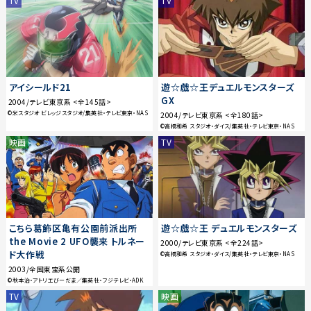
TV
TV
アイシールド21
遊☆戯☆王デュエルモンスターズ
GX
2004/テレビ東京系 <全145話>
©米スタジオ ビレッジスタジオ/集英社・テレビ東京・NAS
2004/テレビ東京系 <全180話>
©高橋和希 スタジオ・ダイス/集英社・テレビ東京・NAS
映画
TV
こちら葛飾区亀有公園前派出所
遊☆戯☆王 デュエルモンスターズ
the Movie 2 UFO襲来 トルネー
2000/テレビ東京系 <全224話>
ド大作戦
©高橋和希 スタジオ・ダイス/集英社・テレビ東京・NAS
2003/全国東宝系公開
©秋本治・アトリエびーだま／集英社・フジテレビ・ADK
TV
映画