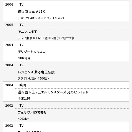
2006
TV
遊☆戯☆王 ALEX
アメリカ、4キッズエンタテインメント
2005
TV
アニマル横丁
テレビ東京系<全51週102話(※2階立て)>
2004
TV
モリゾーとキッコロ
NHK総合
2004
TV
レジェンズ 蘇る竜王伝説
フジテレビ系<全50話>
2004
映画
遊☆戯☆王デュエルモンスターズ 光のピラミッド
全米公開
2002
TV
フォルツァ!ひでまる
<26本>
2002
TV