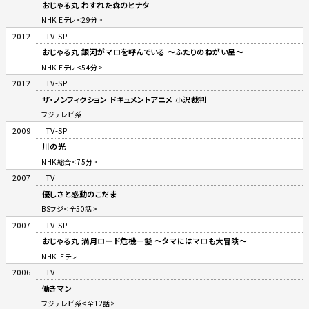
おじゃる丸 わすれた森のヒナタ
NHK Eテレ<29分>
2012
TV-SP
おじゃる丸 銀河がマロを呼んでいる 〜ふたりのねがい星〜
NHK Eテレ<54分>
2012
TV-SP
ザ・ノンフィクション ドキュメントアニメ 小沢裁判
フジテレビ系
2009
TV-SP
川の光
NHK総合<75分>
2007
TV
優しさと感動のこだま
BSフジ<全50話>
2007
TV-SP
おじゃる丸 満月ロード危機一髪 〜タマにはマロも大冒険〜
NHK-Eテレ
2006
TV
働きマン
フジテレビ系<全12話>