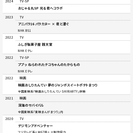
2024
TV-SP
おじゃる丸SP 光る君へコラボ
2023
TV
アニパラ16 パラカヌー × 君と漕ぐ
NHK BS1
2022
TV
ふしぎ駄菓子屋 銭天堂
NHK Eテレ
2022
TV-SP
ププッ ねらわれたチコちゃんのたからもの
NHK Eテレ
2022
映画
映画おしりたんてい 夢のジャンボスイートポテトまつり
全国東映系「映画おしりたんてい SHIRIARTY」併映
2021
映画
深海のサバイバル
全国東映系「東映まんがまつり」内
2020
TV
デジモンアドベンチャー
フジテレビ系<全67話> ※制作協力