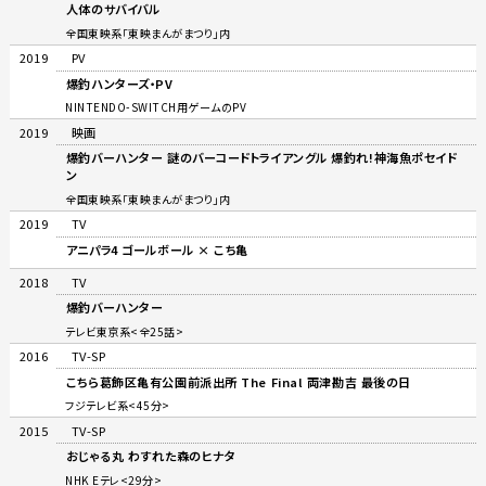
人体のサバイバル
全国東映系「東映まんがまつり」内
2019
PV
爆釣ハンターズ・PV
NINTENDO-SWITCH用ゲームのPV
2019
映画
爆釣バーハンター 謎のバーコードトライアングル 爆釣れ!神海魚ポセイド
ン
全国東映系「東映まんがまつり」内
2019
TV
アニパラ4 ゴールボール × こち亀
2018
TV
爆釣バーハンター
テレビ東京系<全25話>
2016
TV-SP
こちら葛飾区亀有公園前派出所 The Final 両津勘吉 最後の日
フジテレビ系<45分>
2015
TV-SP
おじゃる丸 わすれた森のヒナタ
NHK Eテレ<29分>