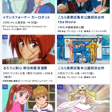
トランスフォーマー カーロボット
こちら葛飾区亀有公園前派出所
the Movie
1999/テレビ東京系 <全39話>
©Transformer Production Company Inc.・
1999/全国東宝系公開
Takara・テレビ東京・NAS
©秋本治・アトリエびーだま／集英社・フジテレビ・ADK
TV
TV
るろうに剣心 明治剣客浪漫譚
こちら葛飾区亀有公園前派出所
1997/フジテレビ系 <弊社では#01〜#66ま
1996/フジテレビ系 <全373話>
で制作>
©秋本治・アトリエびーだま／集英社・ADK
©和月伸宏/集英社・フジテレビ・SPEビジュアルワークス
TV
TV