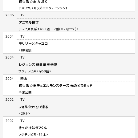
遊☆戯☆王 ALEX
アメリカ、4キッズエンタテインメント
2005
TV
アニマル横丁
テレビ東京系<全51週102話(※2階立て)>
2004
TV
モリゾーとキッコロ
NHK総合
2004
TV
レジェンズ 蘇る竜王伝説
フジテレビ系<全50話>
2004
映画
遊☆戯☆王デュエルモンスターズ 光のピラミッド
全米公開
2002
TV
フォルツァ!ひでまる
<26本>
2002
TV
きっかけはラフくん
フジテレビ系<34本>