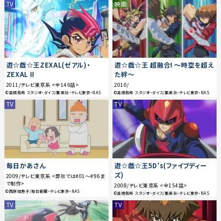
TV
映画
遊☆戯☆王ZEXAL(ゼアル)・
遊☆戯☆王 超融合! 〜時空を超え
ZEXAL II
た絆〜
2011/テレビ東京系 <全146話>
2010/
©高橋和希 スタジオ・ダイス/集英社・テレビ東京・NAS
©高橋和希 スタジオ・ダイス/集英社・テレビ東京・NAS
TV
TV
毎日かあさん
遊☆戯☆王5D's(ファイブディー
ズ)
2009/テレビ東京系 <弊社では#01〜#96ま
で制作>
2008/テレビ東京系 <全154話>
©西原理恵子/毎日新聞・テレビ東京・NAS
©高橋和希 スタジオ・ダイス/集英社・テレビ東京・NAS
TV
TV