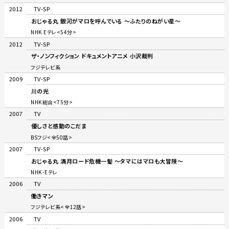
2012
TV-SP
おじゃる丸 銀河がマロを呼んでいる 〜ふたりのねがい星〜
NHK Eテレ<54分>
2012
TV-SP
ザ・ノンフィクション ドキュメントアニメ 小沢裁判
フジテレビ系
2009
TV-SP
川の光
NHK総合<75分>
2007
TV
優しさと感動のこだま
BSフジ<全50話>
2007
TV-SP
おじゃる丸 満月ロード危機一髪 〜タマにはマロも大冒険〜
NHK-Eテレ
2006
TV
働きマン
フジテレビ系<全12話>
2006
TV