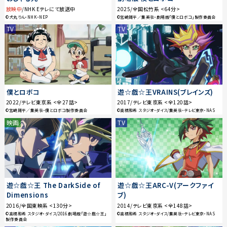
放映中
/NHK Eテレにて放送中
2025/全国松竹系 <64分>
©犬丸りん・NHK・NEP
©宮崎周平／集英社・劇場版「僕とロボコ」製作委員会
TV
TV
僕とロボコ
遊☆戯☆王VRAINS(ブレインズ)
2022/テレビ東京系 <全27話>
2017/テレビ東京系 <全120話>
©宮崎周平／集英社・僕とロボコ製作委員会
©高橋和希 スタジオ・ダイス/集英社・テレビ東京・NAS
映画
TV
遊☆戯☆王 The DarkSide of
遊☆戯☆王ARC-V(アークファイ
Dimensions
ブ)
2016/全国東映系 <130分>
2014/テレビ東京系 <全148話>
©高橋和希 スタジオ・ダイス/2016 劇場版「遊☆戯☆王」
©高橋和希 スタジオ・ダイス/集英社・テレビ東京・NAS
製作委員会