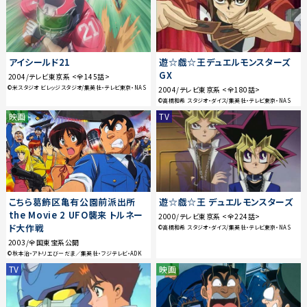
アイシールド21
遊☆戯☆王デュエルモンスターズ
GX
2004/テレビ東京系 <全145話>
©米スタジオ ビレッジスタジオ/集英社・テレビ東京・NAS
2004/テレビ東京系 <全180話>
©高橋和希 スタジオ・ダイス/集英社・テレビ東京・NAS
映画
TV
こちら葛飾区亀有公園前派出所
遊☆戯☆王 デュエルモンスターズ
the Movie 2 UFO襲来 トルネー
2000/テレビ東京系 <全224話>
ド大作戦
©高橋和希 スタジオ・ダイス/集英社・テレビ東京・NAS
2003/全国東宝系公開
©秋本治・アトリエびーだま／集英社・フジテレビ・ADK
TV
映画