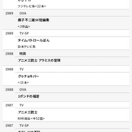
フジテレビ系<22本>
1989
OVA
藤子不二雄SF短編集
<3作品>
1989
TV-SP
タイムパトロールぼん
日本テレビ系
1988
映画
アニメ三銃士 アラミスの冒険
1988
TV
グゥチョキパー
<15本>
1988
OVA
1ポンドの福音
1987
TV
アニメ三銃士
NHK総合<全52話>
1987
TV-SP