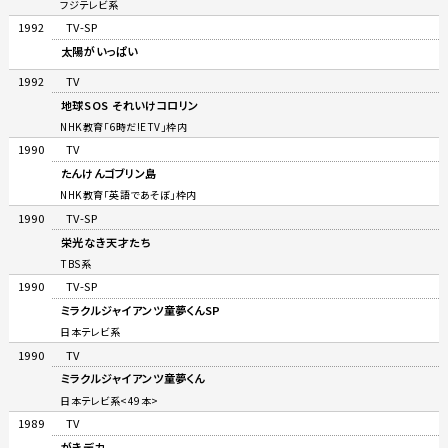
フジテレビ系
1992
TV-SP
太陽がいっぱい
1992
TV
地球SOS それいけコロリン
NHK教育「6時だ!ETV」枠内
1990
TV
たんけんゴブリン島
NHK教育「英語であそぼ」枠内
1990
TV-SP
栄光なき天才たち
TBS系
1990
TV-SP
ミラクルジャイアンツ童夢くんSP
日本テレビ系
1990
TV
ミラクルジャイアンツ童夢くん
日本テレビ系<49本>
1989
TV
がきデカ