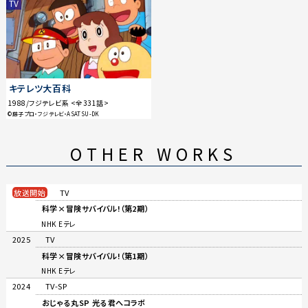
TV
キテレツ大百科
1988/フジテレビ系 <全331話>
©藤子プロ・フジテレビ・ASATSU-DK
OTHER WORKS
放送開始
TV
科学×冒険サバイバル!（第2期）
NHK Eテレ
2025
TV
科学×冒険サバイバル!（第1期）
NHK Eテレ
2024
TV-SP
おじゃる丸SP 光る君へコラボ