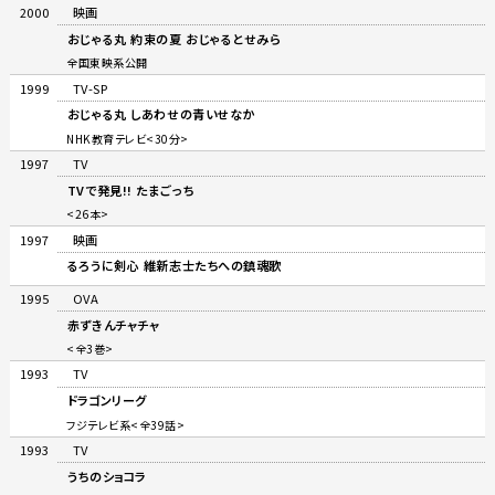
2000
映画
おじゃる丸 約束の夏 おじゃるとせみら
全国東映系公開
1999
TV-SP
おじゃる丸 しあわせの青いせなか
NHK教育テレビ<30分>
1997
TV
TVで発見!! たまごっち
<26本>
1997
映画
るろうに剣心 維新志士たちへの鎮魂歌
1995
OVA
赤ずきんチャチャ
<全3巻>
1993
TV
ドラゴンリーグ
フジテレビ系<全39話>
1993
TV
うちのショコラ