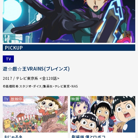
PICKUP
TV
遊☆戯☆王VRAINS(ブレインズ)
2017 / テレビ東京系 <全120話>
©高橋和希 スタジオ・ダイス/集英社・テレビ東京・NAS
TV
放映中
映画
おじゃる丸
劇場版 僕とロボコ