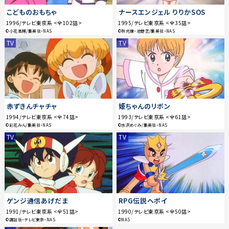
こどものおもちゃ
ナースエンジェル りりかSOS
1996/テレビ東京系 <全102話>
1995/テレビ東京系 <全35話>
©小花美穂/集英社・NAS
©秋元康・池野恋/集英社・NAS
TV
TV
赤ずきんチャチャ
姫ちゃんのリボン
1994/テレビ東京系 <全74話>
1993/テレビ東京系 <全61話>
©彩花みん/集英社・NAS
©水沢めぐみ/集英社・NAS
TV
TV
ゲンジ通信あげだま
RPG伝説ヘポイ
1991/テレビ東京系 <全51話>
1990/テレビ東京系 <全50話>
©講談社・テレビ東京・NAS
©NAS