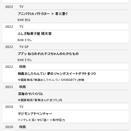
2023
TV
アニパラ16 パラカヌー × 君と漕ぐ
NHK BS1
2022
TV
ふしぎ駄菓子屋 銭天堂
NHK Eテレ
2022
TV-SP
ププッ ねらわれたチコちゃんのたからもの
NHK Eテレ
2022
映画
映画おしりたんてい 夢のジャンボスイートポテトまつり
全国東映系「映画おしりたんてい SHIRIARTY」併映
2021
映画
深海のサバイバル
全国東映系「東映まんがまつり」内
2020
TV
デジモンアドベンチャー
フジテレビ系<全67話> ※制作協力
2020
映画