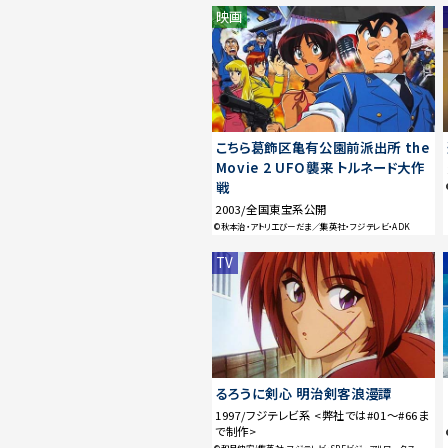
映画
こちら葛飾区亀有公園前派出所 the
Movie 2 UFO襲来 トルネード大作
戦
2003/全国東宝系公開
©秋本治・アトリエびーだま／集英社・フジテレビ・ADK
TV
るろうに剣心 明治剣客浪漫譚
1997/フジテレビ系 <弊社では#01〜#66ま
で制作>