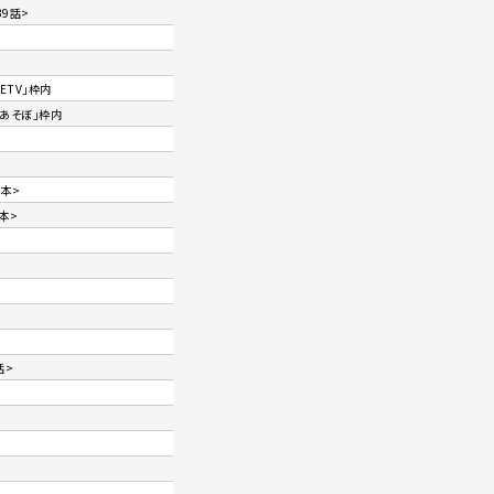
39話>
ETV」枠内
であそぼ」枠内
9本>
本>
話>