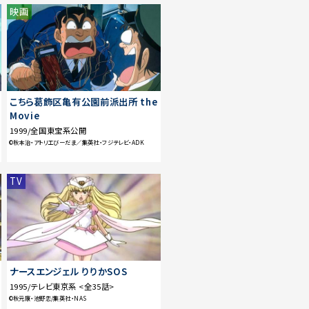
映画
こちら葛飾区亀有公園前派出所 the
Movie
1999/全国東宝系公開
©秋本治・アトリエびーだま／集英社・フジテレビ・ADK
TV
ナースエンジェル りりかSOS
1995/テレビ東京系 <全35話>
©秋元康・池野恋/集英社・NAS