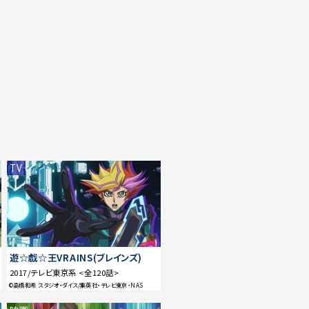
S
TV
遊☆戯☆王VRAINS(ブレインズ)
2017/テレビ東京系 <全120話>
©高橋和希 スタジオ・ダイス/集英社・テレビ東京・NAS