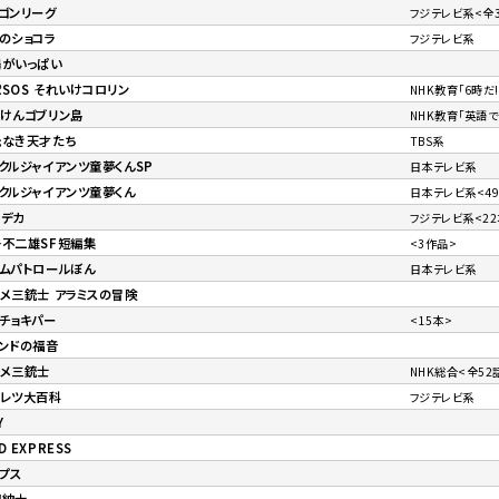
ゴンリーグ
フジテレビ系<全
のショコラ
フジテレビ系
陽がいっぱい
SOS それいけコロリン
NHK教育「6時だ!
けんゴブリン島
NHK教育「英語
光なき天才たち
TBS系
クルジャイアンツ童夢くんSP
日本テレビ系
クルジャイアンツ童夢くん
日本テレビ系<4
きデカ
フジテレビ系<22
子不二雄SF短編集
<3作品>
ムパトロールぼん
日本テレビ系
メ三銃士 アラミスの冒険
チョキパー
<15本>
ンドの福音
ニメ三銃士
NHK総合<全52
テレツ大百科
フジテレビ系
Y
D EXPRESS
プス
幻紳士