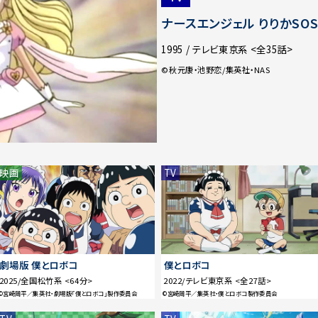
ナースエンジェル りりかSO
1995 / テレビ東京系 <全35話>
©秋元康・池野恋/集英社・NAS
映画
TV
劇場版 僕とロボコ
僕とロボコ
2025/全国松竹系 <64分>
2022/テレビ東京系 <全27話>
©宮崎周平／集英社・劇場版「僕とロボコ」製作委員会
©宮崎周平／集英社・僕とロボコ製作委員会