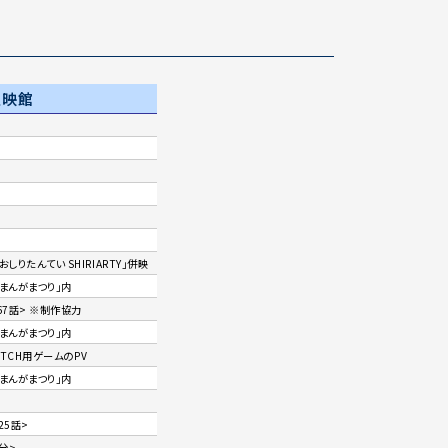
上映館
しりたんてい SHIRIARTY」併映
まんがまつり」内
67話> ※制作協力
まんがまつり」内
WITCH用ゲームのPV
まんがまつり」内
25話>
分>