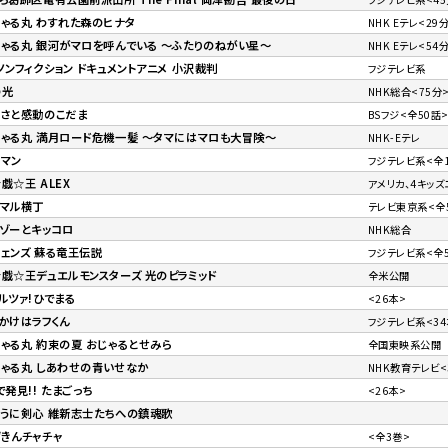
ゃる丸 わすれた森のヒナタ
NHK Eテレ<29
ゃる丸 銀河がマロを呼んでいる 〜ふたりのねがい星〜
NHK Eテレ<54
ノンフィクション ドキュメントアニメ 小沢裁判
フジテレビ系
の光
NHK総合<75分
しさと感動のこだま
BSフジ<全50話
ゃる丸 満月ロード危機一髪 〜タマにはマロも大冒険〜
NHK-Eテレ
きマン
フジテレビ系<全
戯☆王 ALEX
アメリカ、4キッ
ニマル横丁
テレビ東京系<全5
ゾーとキッコロ
NHK総合
ェンズ 蘇る竜王伝説
フジテレビ系<全
戯☆王デュエルモンスターズ 光のピラミッド
全米公開
ルツァ!ひでまる
<26本>
かけはラフくん
フジテレビ系<34
ゃる丸 約束の夏 おじゃるとせみら
全国東映系公開
ゃる丸 しあわせの青いせなか
NHK教育テレビ<
で発見!! たまごっち
<26本>
ろうに剣心 維新志士たちへの鎮魂歌
きんチャチャ
<全3巻>