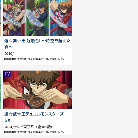
映画
遊☆戯☆王 超融合! 〜時空を超えた
絆〜
2010/
©高橋和希 スタジオ・ダイス/集英社・テレビ東京・NAS
TV
遊☆戯☆王デュエルモンスターズ
GX
2004/テレビ東京系 <全180話>
©高橋和希 スタジオ・ダイス/集英社・テレビ東京・NAS