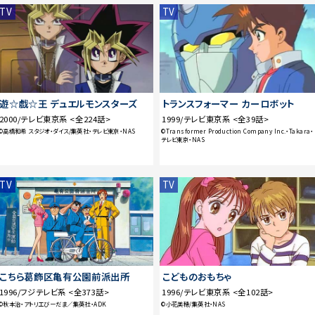
TV
TV
遊☆戯☆王 デュエルモンスターズ
トランスフォーマー カーロボット
2000/テレビ東京系 <全224話>
1999/テレビ東京系 <全39話>
©高橋和希 スタジオ・ダイス/集英社・テレビ東京・NAS
©Transformer Production Company Inc.・Takara・
テレビ東京・NAS
TV
TV
こちら葛飾区亀有公園前派出所
こどものおもちゃ
1996/フジテレビ系 <全373話>
1996/テレビ東京系 <全102話>
©秋本治・アトリエびーだま／集英社・ADK
©小花美穂/集英社・NAS