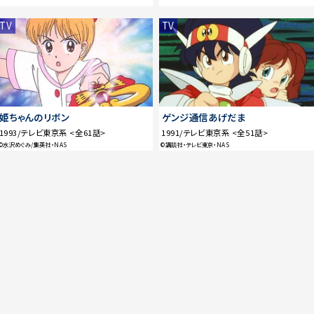
TV
TV
姫ちゃんのリボン
ゲンジ通信あげだま
1993/テレビ東京系 <全61話>
1991/テレビ東京系 <全51話>
©水沢めぐみ/集英社・NAS
©講談社・テレビ東京・NAS