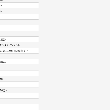
分>
分>
>
>
12話>
ズエンタテインメント
1週102話(※2階立て)>
50話>
本>
30分>