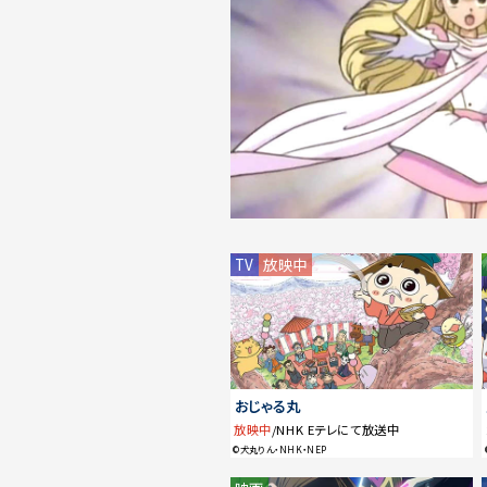
TV
放映中
おじゃる丸
放映中
/NHK Eテレにて放送中
©犬丸りん・NHK・NEP