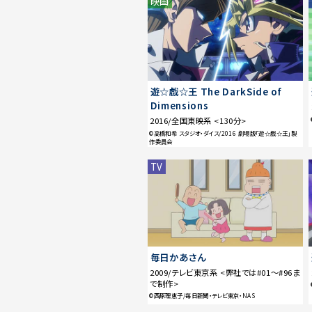
映画
遊☆戯☆王 The DarkSide of
Dimensions
2016/全国東映系 <130分>
©高橋和希 スタジオ・ダイス/2016 劇場版「遊☆戯☆王」製
作委員会
TV
毎日かあさん
2009/テレビ東京系 <弊社では#01〜#96ま
で制作>
©西原理恵子/毎日新聞・テレビ東京・NAS