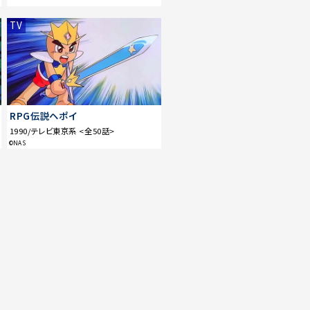
TV
RPG伝説ヘポイ
1990/テレビ東京系 <全50話>
©NAS