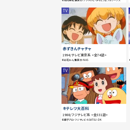
©和月伸宏/集英社・フジテレビ・SPEビジュアルワークス
TV
赤ずきんチャチャ
1994/テレビ東京系 <全74話>
©彩花みん/集英社・NAS
TV
キテレツ大百科
1988/フジテレビ系 <全331話>
©藤子プロ・フジテレビ・ASATSU-DK