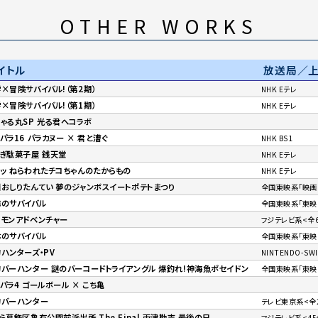
OTHER WORKS
イトル
放送局／
×冒険サバイバル!（第2期）
NHK Eテレ
×冒険サバイバル!（第1期）
NHK Eテレ
ゃる丸SP 光る君へコラボ
パラ16 パラカヌー × 君と漕ぐ
NHK BS1
ぎ駄菓子屋 銭天堂
NHK Eテレ
ッ ねらわれたチコちゃんのたからもの
NHK Eテレ
おしりたんてい 夢のジャンボスイートポテトまつり
全国東映系「映画お
海のサバイバル
全国東映系「東映
モンアドベンチャー
フジテレビ系<全
体のサバイバル
全国東映系「東映
ハンターズ・PV
NINTENDO-S
バーハンター 謎のバーコードトライアングル 爆釣れ!神海魚ポセイドン
全国東映系「東映
パラ4 ゴールボール × こち亀
釣バーハンター
テレビ東京系<全
ら葛飾区亀有公園前派出所 The Final 両津勘吉 最後の日
フジテレビ系<45