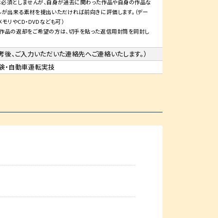
必須としませんが、自身が過去に関わった作品や自身の作品な
ルが出来る素材を提出いただければ前向きに評価します。（デー
メモリやCD・DVDなども可）
作品の返却をご希望の方は、切手を貼った返信用封筒を同封し
考後、ご入力いただいた連絡先へご連絡いたします。）
験・自動車運転実技