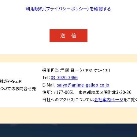
利用規約（プライバシーポリシー）を確認する
送 信
採用担当：早間 賢一（ハヤマ ケンイチ）
Tel：
03-3920-3466
社ぎゃろっぷ
E-Mail：
saiyo@anime-gallop.co.jp
ついてのお問合せ先
住所：〒177-0051 東京都練馬区関町北3-20-36
当社へのアクセスについては
会社案内ページ
をご覧