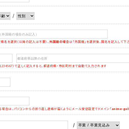
/
県名を選択（以降の記入は不要）、
外国籍の場合
は「外国籍」を選択後、国名を記入して下
：1234567）で正しく記入すると、都道府県・市区町村まで自動で入力されます
る場合は、パソコンからの折り返し連絡が届くようにメール受信設定でドメイン「
anime-gal
/