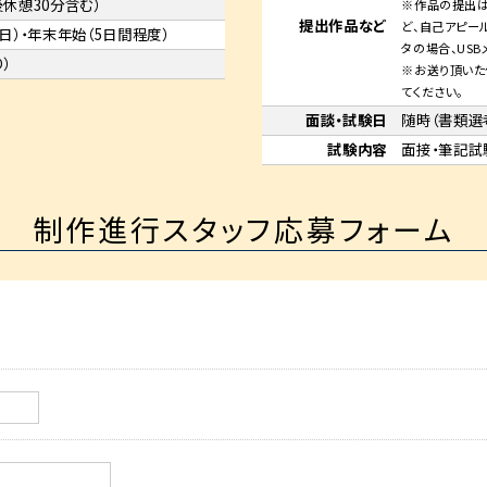
午後休憩30分含む）
※作品の提出は
提出作品
など
ど、自己アピー
日）・年末年始（5日間程度）
タの場合、USB
）
※お送り頂いた
てください。
面談・
試験日
随時（書類選
試験内容
面接・筆記試
制作進行スタッフ応募フォーム