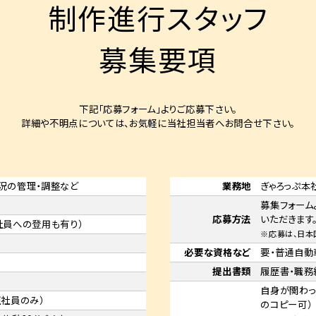
制作進行スタッフ
募集要項
下記「応募フォーム」よりご応募下さい。
詳細や不明点については、お気軽に当社担当者へお問合せ下さい。
況の管理・調整など
業務地
ぎゃろっぷ本社
募集フォーム
応募方法
いただきます
社員への登用も有り）
※応募は、日本
必要な
資格など
要・普通自動
提出書類
履歴書・職務
自身が関わっ
正社員のみ）
のコピー可）