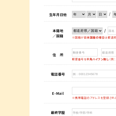
/
生年月日他
/
本籍地
／国籍
※国籍が
日本国籍の場合
は都道府
住 所
郵便番号を
半角ハイフン無し
（例
電話番号
E-Mail
※携帯電話のアドレスを登録され
最終学歴